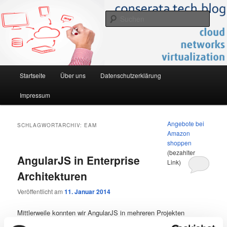
Zum
Zum
…was uns so bewegt… what makes us move…
primären
sekundären
Such
Inhalt
Inhalt
springen
springen
conserata.com – tech.blog
Hauptmenü
Startseite
Über uns
Datenschutzerklärung
Impressum
Angebote bei
SCHLAGWORTARCHIV:
EAM
Amazon
shoppen
(bezahlter
AngularJS in Enterprise
Link)
Architekturen
Veröffentlicht am
11. Januar 2014
Mittlerweile konnten wir AngularJS in mehreren Projekten
einsetzen, um die Kommunikation eines (Web-)Systems mit dem