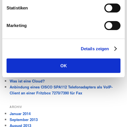
Veröffentlicht unter
Allgemein
,
Wissenswertes
|
Verschlagwortet mit
Statistiken
Angular
,
EAM
,
Java
,
Spring Framework
|
Schreibe einen
Kommentar
Marketing
SPRACHEN
Sprachen
Details zeigen
NEUESTE BEITRÄGE
AngularJS in Enterprise Architekturen
OK
Was man noch über Fritz!Box und VoIP wissen sollte!
AngularJS wird auf dem deutschen Markt prominenter
Was ist eine Cloud?
Anbindung eines CISCO SPA112 Telefonadapters als VoIP-
Client an einer Fritzbox 7270/7390 für Fax
ARCHIV
Januar 2014
September 2013
August 2013