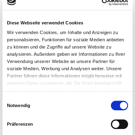
Diese Webseite verwendet Cookies
Wir verwenden Cookies, um Inhalte und Anzeigen zu
personalisieren, Funktionen für soziale Medien anbieten
zu können und die Zugriffe auf unsere Website zu
analysieren. Außerdem geben wir Informationen zu Ihrer
Verwendung unserer Website an unsere Partner für
soziale Medien, Werbung und Analysen weiter. Unsere
Wenn nun der Adapter neu gestartet wurde, können Sie sich
Partner führen diese Informationen möglicherweise mit
anmelden und die Einstellungen für den 1. Port für Faxversand
weiteren Daten zusammen, die Sie ihnen bereitgestellt
und -empfang konfigurieren und anpassen. Sämtliche „echten“
haben oder die sie im Rahmen Ihrer Nutzung der Dienste
Rufnummerninformationen werden auf der Fritzbox konfiguriert.
gesammelt haben. Sie geben Einwilligung zu unseren
Einwilligungsauswahl
Cookies, wenn Sie unsere Webseite weiterhin nutzen.
Im Punkt „
Quick Setup“
lassen sich die SIP-Zugangsdaten für
Notwendig
den Fritzbox SIP-Proxy eintragen (Standardnamen
vorausgesetzt):
Präferenzen
Proxy: fritz.box