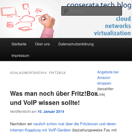
Zum
Zum
…was uns so bewegt… what makes us move…
primären
sekundären
Such
Inhalt
Inhalt
springen
springen
conserata.com – tech.blog
Hauptmenü
Startseite
Über uns
Datenschutzerklärung
Impressum
Angebote bei
SCHLAGWORTARCHIV:
FRITZBOX
Amazon
shoppen
(bezahlter
Was man noch über Fritz!Box
Link)
und VoIP wissen sollte!
Veröffentlicht am
10. Januar 2014
Nachdem wir
neulich schon mal über die Fritzboxen und deren
internen Kopplung mit VoIP-Geräten
(beziehungsweise Fax mit