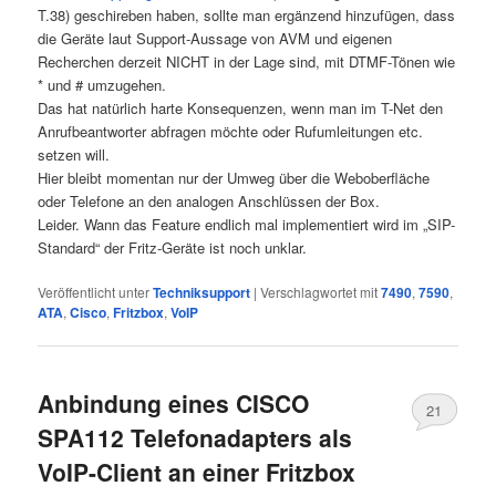
T.38) geschireben haben, sollte man ergänzend hinzufügen, dass
die Geräte laut Support-Aussage von AVM und eigenen
Recherchen derzeit NICHT in der Lage sind, mit DTMF-Tönen wie
* und # umzugehen.
Das hat natürlich harte Konsequenzen, wenn man im T-Net den
Anrufbeantworter abfragen möchte oder Rufumleitungen etc.
setzen will.
Hier bleibt momentan nur der Umweg über die Weboberfläche
oder Telefone an den analogen Anschlüssen der Box.
Leider. Wann das Feature endlich mal implementiert wird im „SIP-
Standard“ der Fritz-Geräte ist noch unklar.
Veröffentlicht unter
Techniksupport
|
Verschlagwortet mit
7490
,
7590
,
ATA
,
Cisco
,
Fritzbox
,
VoIP
Anbindung eines CISCO
21
SPA112 Telefonadapters als
VoIP-Client an einer Fritzbox